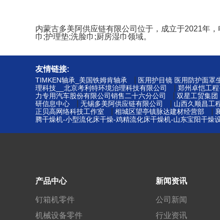
内蒙古多美阿供应链有限公司位于，成立于2021年，电话
巾;护理垫;洗脸巾;厨房湿巾领域。
友情链接:
|
TIMKEN轴承_美国铁姆肯轴承
医用护目镜 医用防护面罩生
|
理科技__北京考利特环境治理科技有限公司
郑州卓恺工程
|
力专用汽车股份有限公司销售二十六分公司
双星工贸集团
|
|
研信息中心
无锡多美阿供应链有限公司
山西久顺昌工
|
|
正贝高网络科技工作室
相城区望亭镇脉达建材经营部
腾干燥机-小型流化床干燥-鸡精流化床干燥机-山东宝阳干燥
产品中心
新闻资讯
钉箱机零件
公司新闻
机械设备零件
行业资讯