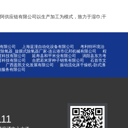
蒙古多美阿供应链有限公司以生产加工为模式，致力于湿巾;干
|
|
有限公司
上海蓝潼自动化设备有限公司
考利特环境治
|
空除氧器_旋膜式除氧器厂家-连云港市亿邦机械有限公司
程
|
|
度科技有限公司
延寿县和平米业有限公司
涡阳县东方考
|
|
育科技有限公司
合肥若米芽种子销售有限公司
石首市文
|
|
广西盈凯文化发展有限公司
振动流化床干燥机-卧式沸
|
询服务有限公司
111