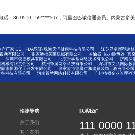
：86-0510-159*****507，阿里巴巴诚信通会员。内
|
产厂家 CE、FDA双证-珠海天润健康科技有限公司
江苏亚卓新型建材
|
|
咨询有限公司
张家港福美莱机械有限公司
冷油器_热力除氧器_真
|
|
|
深圳市俊德模具有限公司
北京乐学帮网络技术有限公司
济南深
|
|
程机械有限责任公司
杭州锋游网络科技有限公司
深圳市文弘国际教
|
襄阳市恒源化工开发有限公司
张家港市德聚仁和建筑装饰工程有限公司
|
|
设备科技有限公司
河南景兰网络科技有限公司
广州精领企业管理咨
快捷导航
联系我们
111 0000 1
关于我们
客户案例