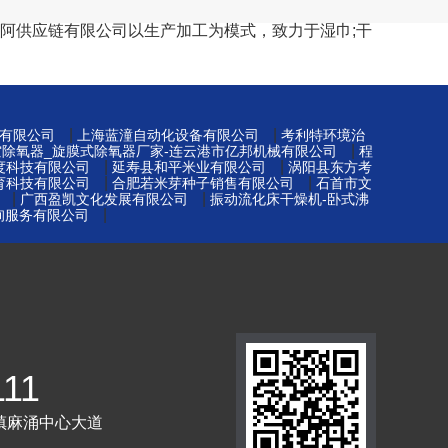
蒙古多美阿供应链有限公司以生产加工为模式，致力于湿巾;干
|
|
有限公司
上海蓝潼自动化设备有限公司
考利特环境治
|
空除氧器_旋膜式除氧器厂家-连云港市亿邦机械有限公司
程
|
|
度科技有限公司
延寿县和平米业有限公司
涡阳县东方考
|
|
育科技有限公司
合肥若米芽种子销售有限公司
石首市文
|
|
广西盈凯文化发展有限公司
振动流化床干燥机-卧式沸
|
询服务有限公司
111
镇麻涌中心大道