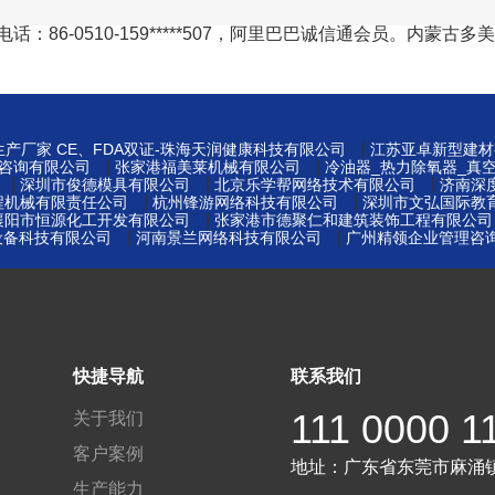
：86-0510-159*****507，阿里巴巴诚信通会员。内
|
产厂家 CE、FDA双证-珠海天润健康科技有限公司
江苏亚卓新型建材
|
|
咨询有限公司
张家港福美莱机械有限公司
冷油器_热力除氧器_真
|
|
|
深圳市俊德模具有限公司
北京乐学帮网络技术有限公司
济南深
|
|
程机械有限责任公司
杭州锋游网络科技有限公司
深圳市文弘国际教
|
襄阳市恒源化工开发有限公司
张家港市德聚仁和建筑装饰工程有限公司
|
|
设备科技有限公司
河南景兰网络科技有限公司
广州精领企业管理咨
快捷导航
联系我们
111 0000 1
关于我们
客户案例
地址：
广东省东莞市麻涌
生产能力