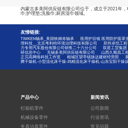
内蒙古多美阿供应链有限公司位于，成立于2021年，电话
巾;护理垫;洗脸巾;厨房湿巾领域。
友情链接:
|
TIMKEN轴承_美国铁姆肯轴承
医用护目镜 医用防护面罩生
|
理科技__北京考利特环境治理科技有限公司
郑州卓恺工程
|
力专用汽车股份有限公司销售二十六分公司
双星工贸集团
|
|
研信息中心
无锡多美阿供应链有限公司
山西久顺昌工
|
|
正贝高网络科技工作室
相城区望亭镇脉达建材经营部
腾干燥机-小型流化床干燥-鸡精流化床干燥机-山东宝阳干燥
产品中心
新闻资讯
钉箱机零件
公司新闻
机械设备零件
行业资讯
夹具治具零件
常见问题