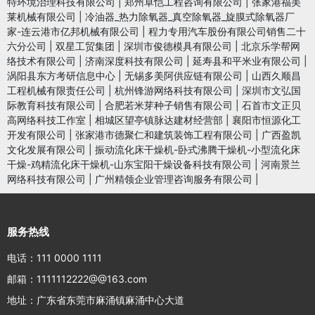
特环境治理科技有限公司
|
郑州卓恺工程咨询有限公司
|
张家港福美
莱机械有限公司
|
冷油器_热力除氧器_真空除氧器_旋膜式除氧器厂
家-连云港市亿邦机械有限公司
|
程力专用汽车股份有限公司销售二十
六分公司
|
双星工贸集团
|
深圳市俊德模具有限公司
|
北京乐学帮网
络技术有限公司
|
济南深度科技有限公司
|
延寿县和平米业有限公司
|
涡阳县东方考研信息中心
|
无锡多美阿供应链有限公司
|
山西久顺昌
工程机械有限责任公司
|
杭州锋游网络科技有限公司
|
深圳市文弘国
际教育科技有限公司
|
合肥若米芽种子销售有限公司
|
石首市文正贝
高网络科技工作室
|
相城区望亭镇脉达建材经营部
|
襄阳市恒源化工
开发有限公司
|
张家港市德聚仁和建筑装饰工程有限公司
|
广西盈凯
文化发展有限公司
|
振动流化床干燥机-卧式沸腾干燥机-小型流化床
干燥-鸡精流化床干燥机-山东宝阳干燥设备科技有限公司
|
河南景兰
网络科技有限公司
|
广州精领企业管理咨询服务有限公司
|
服务热线
电话：111 0000 1111
邮箱：1111112222@@163.com
地址：广东省东莞市麻涌镇麻涌中心大道