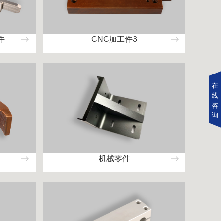
件
CNC加工件3
在
线
咨
询
机械零件