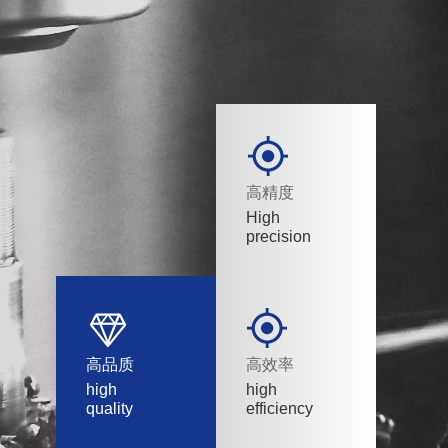
高精度
High
precision
高品质
高效率
high
high
quality
efficiency