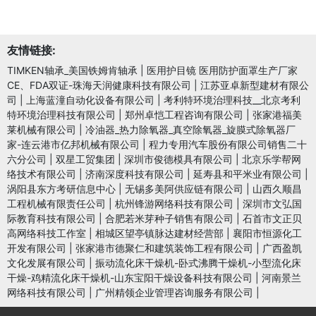
友情链接:
TIMKEN轴承_美国铁姆肯轴承
|
医用护目镜 医用防护面罩生产厂家
CE、FDA双证-珠海天润健康科技有限公司
|
江苏亚卓新型建材有限公
司
|
上海蓝潼自动化设备有限公司
|
考利特环境治理科技__北京考利
特环境治理科技有限公司
|
郑州卓恺工程咨询有限公司
|
张家港福美
莱机械有限公司
|
冷油器_热力除氧器_真空除氧器_旋膜式除氧器厂
家-连云港市亿邦机械有限公司
|
程力专用汽车股份有限公司销售二十
六分公司
|
双星工贸集团
|
深圳市俊德模具有限公司
|
北京乐学帮网
络技术有限公司
|
济南深度科技有限公司
|
延寿县和平米业有限公司
|
涡阳县东方考研信息中心
|
无锡多美阿供应链有限公司
|
山西久顺昌
工程机械有限责任公司
|
杭州锋游网络科技有限公司
|
深圳市文弘国
际教育科技有限公司
|
合肥若米芽种子销售有限公司
|
石首市文正贝
高网络科技工作室
|
相城区望亭镇脉达建材经营部
|
襄阳市恒源化工
开发有限公司
|
张家港市德聚仁和建筑装饰工程有限公司
|
广西盈凯
文化发展有限公司
|
振动流化床干燥机-卧式沸腾干燥机-小型流化床
干燥-鸡精流化床干燥机-山东宝阳干燥设备科技有限公司
|
河南景兰
网络科技有限公司
|
广州精领企业管理咨询服务有限公司
|